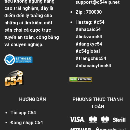
tiêu không ngừng nâng
support@c54vip.net
cao trải nghiệm, đây là
Zip : 700000
điểm đến lý tưởng cho
Hastag: #c54
những ai tìm kiếm một
#nhacaic54
sân chơi cá cược trực
#linkvaoc54
tuyến an toàn, công bằng
#dangkyc54
và chuyên nghiệp.
#c54global
#trangchuc54
#nhacaiuytinc54
HƯỚNG DẪN
PHƯƠNG THỨC THANH
TOÁN
Tải app C54
Đăng nhập C54