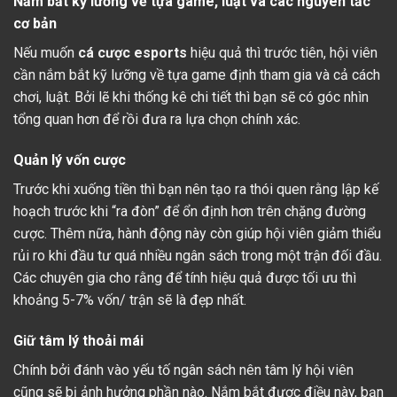
Nắm bắt kỹ lưỡng về tựa game, luật và các nguyên tắc
cơ bản
Nếu muốn
cá cược esports
hiệu quả thì trước tiên, hội viên
cần nắm bắt kỹ lưỡng về tựa game định tham gia và cả cách
chơi, luật. Bởi lẽ khi thống kê chi tiết thì bạn sẽ có góc nhìn
tổng quan hơn để rồi đưa ra lựa chọn chính xác.
Quản lý vốn cược
Trước khi xuống tiền thì bạn nên tạo ra thói quen rằng lập kế
hoạch trước khi “ra đòn” để ổn định hơn trên chặng đường
cược. Thêm nữa, hành động này còn giúp hội viên giảm thiểu
rủi ro khi đầu tư quá nhiều ngân sách trong một trận đối đầu.
Các chuyên gia cho rằng để tính hiệu quả được tối ưu thì
khoảng 5-7% vốn/ trận sẽ là đẹp nhất.
Giữ tâm lý thoải mái
Chính bởi đánh vào yếu tố ngân sách nên tâm lý hội viên
cũng sẽ bị ảnh hưởng phần nào. Nắm bắt được điều này, bạn