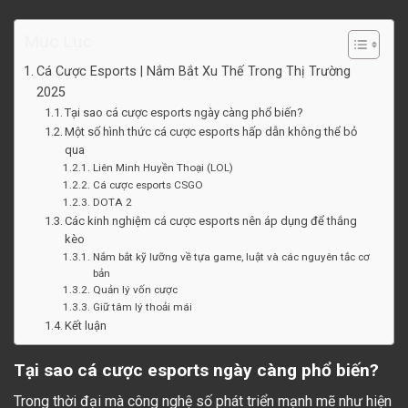
Mục Lục
Cá Cược Esports | Nắm Bắt Xu Thế Trong Thị Trường
2025
Tại sao cá cược esports ngày càng phổ biến?
Một số hình thức cá cược esports hấp dẫn không thể bỏ
qua
Liên Minh Huyền Thoại (LOL)
Cá cược esports CSGO
DOTA 2
Các kinh nghiệm cá cược esports nên áp dụng để thắng
kèo
Nắm bắt kỹ lưỡng về tựa game, luật và các nguyên tắc cơ
bản
Quản lý vốn cược
Giữ tâm lý thoải mái
Kết luận
Tại sao cá cược esports ngày càng phổ biến?
Trong thời đại mà công nghệ số phát triển mạnh mẽ như hiện