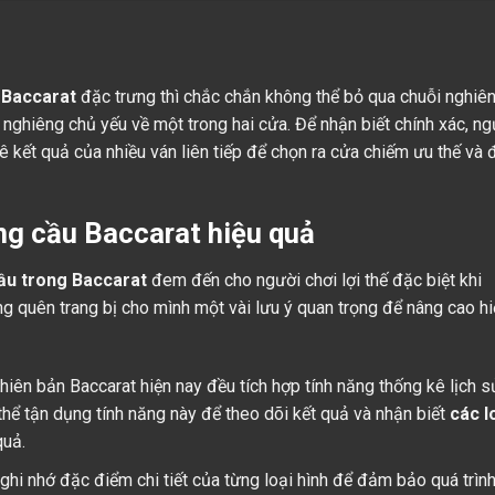
 Baccarat
đặc trưng thì chắc chắn không thể bỏ qua chuỗi nghiê
nghiêng chủ yếu về một trong hai cửa. Để nhận biết chính xác, ng
kê kết quả của nhiều ván liên tiếp để chọn ra cửa chiếm ưu thế và 
ng cầu Baccarat hiệu quả
cầu trong Baccarat
đem đến cho người chơi lợi thế đặc biệt khi
ng quên trang bị cho mình một vài lưu ý quan trọng để nâng cao h
iên bản Baccarat hiện nay đều tích hợp tính năng thống kê lịch s
 thể tận dụng tính năng này để theo dõi kết quả và nhận biết
các l
quả.
ghi nhớ đặc điểm chi tiết của từng loại hình để đảm bảo quá trìn