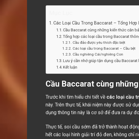
Mục Lục
Các Loại Cầu Trong Baccarat – Tổng Hợp
Cầu Baccarat cùng những kiến thức căn b
Tổng hợp các loại cầu trong Baccarat thô
Cầu đảo được yêu thích đặc biệt
Các loại cầu trong Baccarat – Cầu bệt
Cầu nghiêng Cái/nghiêng Con
Lưu ý cần nhớ giúp tận dụng cầu Baccarat 
Kết luận
Cầu Baccarat cùng những 
Trước khi tìm hiểu chi tiết về
các loại cầu 
này. Trên thực tế, khái niệm này được sử dụ
dụng thông tin này là cơ sở để đưa ra dự đ
Thực tế, soi cầu sớm đã trở thành hoạt động
hết các loại hình giải trí đỏ đen, không chỉ 