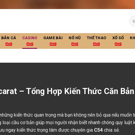
BẮN CÁ
CASINO
GAME BÀI
NỔ HŨ
THỂ THAO
XỔ SỐ
KH
carat – Tổng Hợp Kiến Thức Căn Bản
 những kiến thức quan trọng mà bạn không nên bỏ qua nếu muốn t
g loại cầu cơ bản giúp mọi người nhận biết nhanh chóng quy luật 
Lưu ngay kiến thức trọng tâm được chuyên gia
C54
chia sẻ.