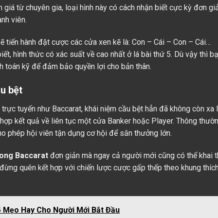
 giá từ chuyên gia, loại hình này có cách nhận biết cực kỳ đơn gi
nh viên.
n sẽ tiến hành đặt cược các cửa xen kẽ là: Con – Cái – Con – Cái…
t, hình thức có xác suất về cao nhất ở lá bài thứ 5. Dù vậy thì b
h toán kỹ để đảm bảo quyền lợi cho bản thân.
u bệt
c trực tuyến như Baccarat, khái niệm cầu bệt hẳn đã không còn xa l
hợp kết quả về liên tục một cửa Banker hoặc Player. Thông thườn
cho phép hội viên tận dụng cơ hội để săn thưởng lớn.
rong Baccarat
đơn giản mà ngay cả người mới cũng có thể khai 
n đừng quên kết hợp với chiến lược cược gấp thếp theo khung thíc
 4 Mẹo Hay Cho Người Mới Bắt Đầu