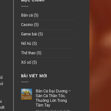
MỤC CHÍNH
Bắn cá
(5)
Casino
(5)
Game bài
(5)
Nổ hũ
(5)
Thể thao
(5)
Xổ số
(5)
BÀI VIẾT MỚI
gữ
sử
Bắn Cá Đại Dương –
Săn Cá Thần Tốc,
Thưởng Lớn Trong
u
Tầm Tay
kết
ở