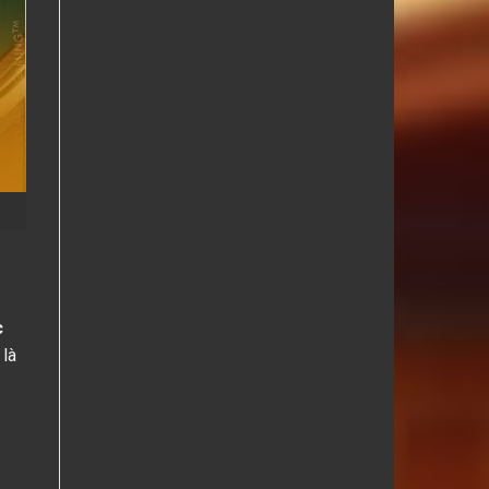
Xèng
Nhuận
–
Thần
Trò
Tốc
Chơi
Cùng
Đổi
C54
Thưởng
Đặc
Sắc
Và
Cuốn
Hút
c
 là