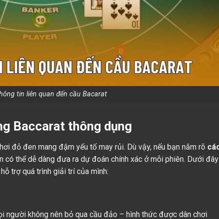
thông tin liên quan đến cầu Bacarat
ong Baccarat thông dụng
 chơi đỏ đen mang đậm yếu tố may rủi. Dù vậy, nếu bạn nắm rõ
cá
n có thể dễ dàng đưa ra dự đoán chính xác ở mỗi phiên. Dưới đây
ỗ trợ quá trình giải trí của mình:
ọi người không nên bỏ qua cầu đảo – hình thức được dân chơi