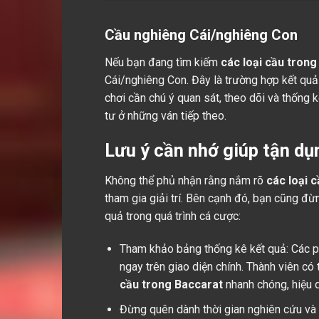
Cầu nghiêng Cái/nghiêng Con
Nếu bạn đang tìm kiếm
các loại cầu trong
Cái/nghiêng Con. Đây là trường hợp kết quả 
chơi cần chú ý quan sát, theo dõi và thống 
tư ở những ván tiếp theo.
Lưu ý cần nhớ giúp tận dụ
Không thể phủ nhận rằng nắm rõ
các loại 
tham gia giải trí. Bên cạnh đó, bạn cũng đừ
quả trong quá trình cá cược:
Tham khảo bảng thống kê kết quả: Các ph
ngay trên giao diện chính. Thành viên có
cầu trong Baccarat
nhanh chóng, hiệu 
Đừng quên dành thời gian nghiên cứu và 