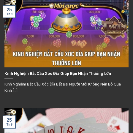
25
Th8
Kinh Nghiệm Bắt Cầu Xóc Đĩa Giúp Bạn Nhận Thưởng Lớn
Kinh Nghiệm Bắt Cầu Xóc Đĩa Bất Bại Người Mới Không Nên Bỏ Qua
Kinh [...]
25
Th8