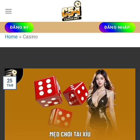
Bỏ
qua
nội
dung
ĐĂNG KÝ
ĐĂNG NHẬP
Home
»
Casino
25
Th8