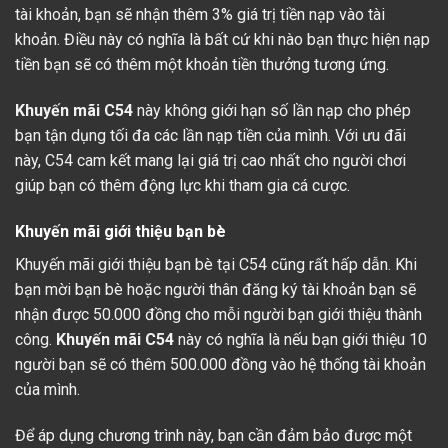
tài khoản, bạn sẽ nhận thêm 3% giá trị tiền nạp vào tài
khoản. Điều này có nghĩa là bất cứ khi nào bạn thực hiện nạp
tiền bạn sẽ có thêm một khoản tiền thưởng tương ứng.
Khuyến mãi C54
này không giới hạn số lần nạp cho phép
bạn tận dụng tối đa các lần nạp tiền của mình. Với ưu đãi
này, C54 cam kết mang lại giá trị cao nhất cho người chơi
giúp bạn có thêm động lực khi tham gia cá cược.
Khuyến mãi giới thiệu bạn bè
Khuyến mãi giới thiệu bạn bè tại C54 cũng rất hấp dẫn. Khi
bạn mời bạn bè hoặc người thân đăng ký tài khoản bạn sẽ
nhận được 50.000 đồng cho mỗi người bạn giới thiệu thành
công.
Khuyến mãi C54
này có nghĩa là nếu bạn giới thiệu 10
người bạn sẽ có thêm 500.000 đồng vào hệ thống tài khoản
của mình.
Để áp dụng chương trình này, bạn cần đảm bảo được một