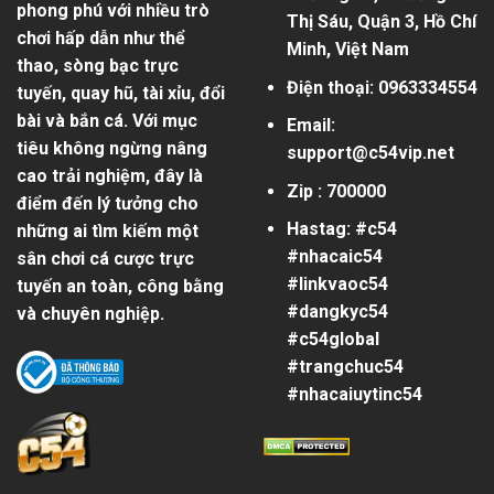
phong phú với nhiều trò
Thị Sáu, Quận 3, Hồ Chí
chơi hấp dẫn như thể
Minh, Việt Nam
thao, sòng bạc trực
Điện thoại: 0963334554
tuyến, quay hũ, tài xỉu, đổi
bài và bắn cá. Với mục
Email:
tiêu không ngừng nâng
support@c54vip.net
cao trải nghiệm, đây là
Zip : 700000
điểm đến lý tưởng cho
Hastag: #c54
những ai tìm kiếm một
#nhacaic54
sân chơi cá cược trực
#linkvaoc54
tuyến an toàn, công bằng
#dangkyc54
và chuyên nghiệp.
#c54global
#trangchuc54
#nhacaiuytinc54