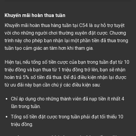
Khuyến mãi hoàn thua tuần
Khuyến mãi hoàn thua hàng tuần tại C54 là sự hỗ trợ tuyệt
vời cho những người chơi thường xuyên đặt cược. Chương
trình này cho phép bạn nhận lại một phần tiền đã thua trong
tuần tạo cảm giác an tâm hơn khi tham gia.
Hiện tại, nếu tổng số tiền cược của bạn trong tuần đạt từ 10
triệu đồng và bạn thua từ 1 triệu đồng trở lên, bạn sẽ nhận
hoàn trả 5% số tiền đã thua. Để đủ điều kiện nhận lại được
từ ưu đãi này bạn cần chú ý các điều kiện sau:
Chỉ áp dụng cho những thành viên đã nạp tiền ít nhất 4
lần trong tuần.
Tổng số tiền đặt cược trong tuần phải đạt tối thiểu 10
triệu đồng.