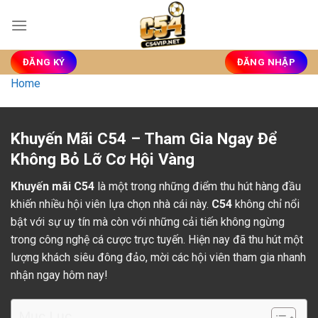
Bỏ
qua
nội
dung
ĐĂNG KÝ
ĐĂNG NHẬP
Home
Khuyến Mãi C54 – Tham Gia Ngay Để
Không Bỏ Lỡ Cơ Hội Vàng
Khuyến mãi C54
là một trong những điểm thu hút hàng đầu
khiến nhiều hội viên lựa chọn nhà cái này.
C54
không chỉ nổi
bật với sự uy tín mà còn với những cải tiến không ngừng
trong công nghệ cá cược trực tuyến. Hiện nay đã thu hút một
lượng khách siêu đông đảo, mời các hội viên tham gia nhanh
nhận ngay hôm nay!
Mục Lục