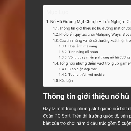
Mục Lục
Nổ Hũ Đường Mạt Chược – Trải Nghiệm G
Thông tin giới thiệu nổ hũ đường mạt chượ
Phổ biến quy tắc chơi Mahjong Ways Slot ch
Các tính năng và hệ số thưởng xuất hiện t
Hoạt ảnh mạ vàng
Tính năng số nhân
Vòng quay miễn phí trong nổ hũ đường
Tổng hợp những điểm vượt trội giúp game t
Giao diện đẹp mắt
Tương thích với mobile
Kết luận
Thông tin giới thiệu nổ 
Đây là một trong những slot game nổi bật nh
đoàn PG Soft. Trên thị trường quốc tế, sản
biệt của trò chơi nằm ở cấu trúc gồm 5 cuộn