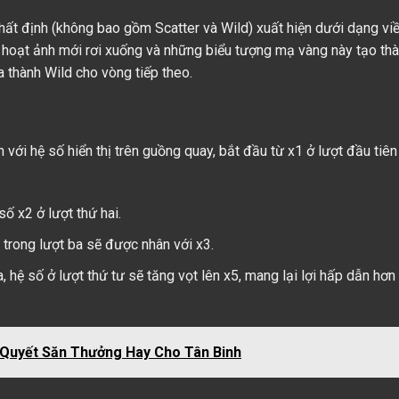
nhất định (không bao gồm Scatter và Wild) xuất hiện dưới dạng vi
ện hoạt ảnh mới rơi xuống và những biểu tượng mạ vàng này tạo th
 thành Wild cho vòng tiếp theo.
với hệ số hiển thị trên guồng quay, bắt đầu từ x1 ở lượt đầu tiên 
số x2 ở lượt thứ hai.
g trong lượt ba sẽ được nhân với x3.
, hệ số ở lượt thứ tư sẽ tăng vọt lên x5, mang lại lợi hấp dẫn hơn
í Quyết Săn Thưởng Hay Cho Tân Binh