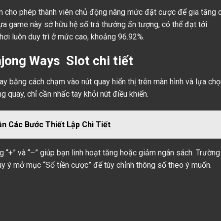
 cho phép thành viên chủ động nâng mức đặt cược để gia tăng 
 tựa game này sở hữu hệ số trả thưởng ấn tượng, có thể đạt tới
chơi luôn duy trì ở mức cao, khoảng 96.92%.
jong Ways Slot chi tiết
ay bằng cách chạm vào nút quay hiển thị trên màn hình và lựa chọ
uay, chỉ cần nhấc tay khỏi nút điều khiển.
n Các Bước Thiết Lập Chi Tiết
g “+” và “–” giúp bạn linh hoạt tăng hoặc giảm ngân sách. Trường
 tùy ý mở mục “Sổ tiền cược” để tùy chỉnh thông số theo ý muốn.